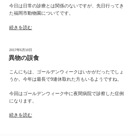
今日は日常の診療とは関係のないですが、先日行ってき
た福岡市動物園についてです。
“福
続きを読む
岡
市
動
投
2017年5月10日
稿
物
異物の誤食
日:
園
に
こんにちは、ゴールデンウィークはいかがだったでしょ
行
うか。今年は最長で9連休取れた方もいるようですね。
っ
今回はゴールデンウィーク中に夜間病院で診察した症例
て
になります。
き
ま
“異
続きを読む
し
物
た”
の
の
誤