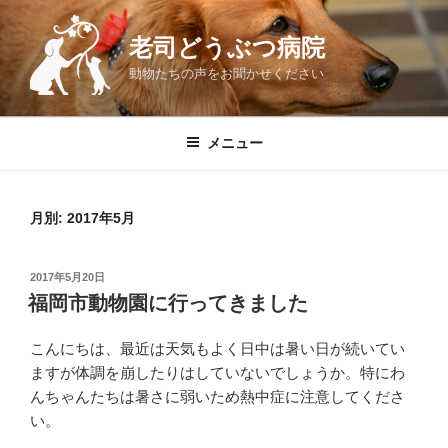
コ
ン
老司どうぶつ病院
テ
動物たちの声をお聞かせください
ン
ツ
へ
メニュー
ス
キ
ッ
月別: 2017年5月
プ
投
2017年5月20日
稿
福岡市動物園に行ってきました
日:
こんにちは、最近は天気もよく日中は暑い日が続いてい
ますが体調を崩したりはしていないでしょうか。特にわ
んちゃんたちは暑さに弱いため熱中症に注意してくださ
い。