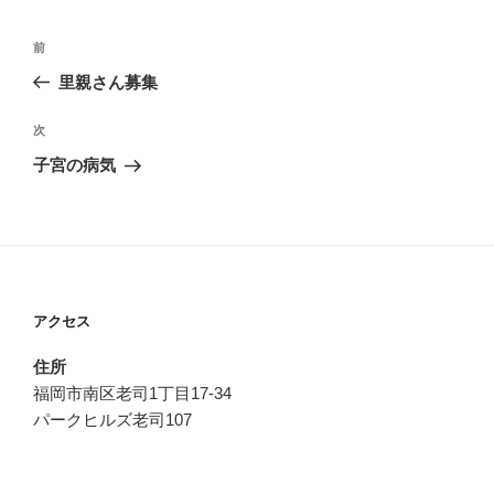
投
過
前
稿
去
里親さん募集
ナ
の
ビ
投
次
次
稿
ゲ
の
子宮の病気
投
ー
稿
シ
ョ
ン
アクセス
住所
福岡市南区老司1丁目17-34
パークヒルズ老司107