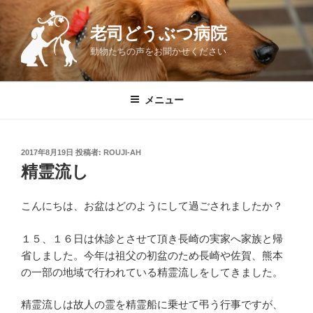
コ
ン
老司どうぶつ病院
テ
動物たちの声をお聞かせください
ン
ツ
へ
メニュー
ス
キ
ッ
投
2017年8月19日
投稿者:
ROUJI-AH
プ
稿
精霊流し
日:
こんにちは、お盆はどのようにして過ごされましたか？
１５、１６日は休診とさせて頂き長崎の実家へ家族と帰
省しました。今年は祖父の初盆のため長崎や佐賀、熊本
の一部の地域で行われている精霊流しをしてきました。
精霊流しは故人の霊を精霊船に乗せて弔う行事ですが、