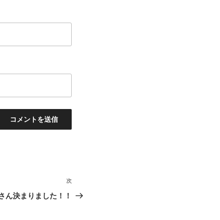
次
次
の
さん決まりました！！
投
稿