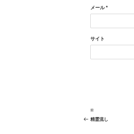
メール
*
サイト
投
前
過
稿
去
精霊流し
の
ナ
投