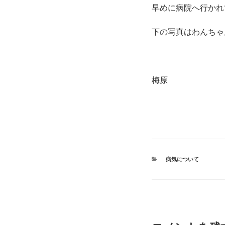
早めに病院へ行かれ
下の写真はわんちゃ
梅原
カ
病気について
テ
ゴ
リ
ー