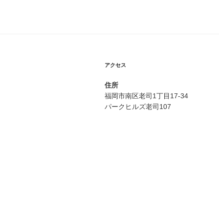
ビ
稿
ゲ
ー
シ
アクセス
ョ
住所
ン
福岡市南区老司1丁目17-34
パークヒルズ老司107