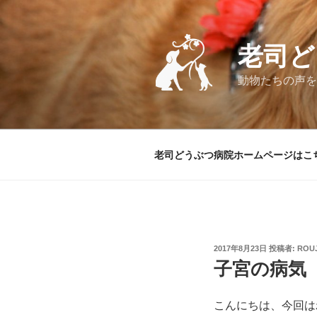
コ
ン
テ
老司ど
ン
ツ
動物たちの声を
へ
ス
キ
ッ
老司どうぶつ病院ホームページはこ
プ
投
2017年8月23日
投稿者:
ROUJ
稿
子宮の病気
日:
こんにちは、今回は