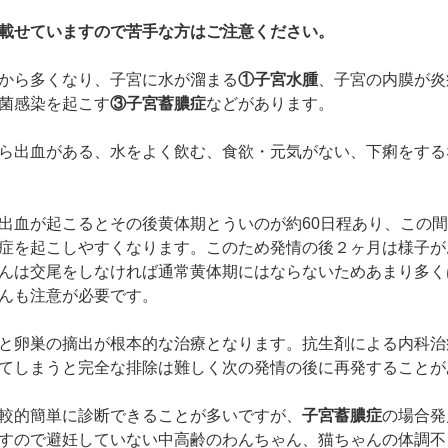
載せていますので苦手な方はご注意ください。
から多くなり、子宮に水が溜まる
①子宮水腫
、子宮の内膜が炎
菌感染を起こす
③子宮蓄膿症
などがあります。
ら出血がある、水をよく飲む、食欲・元気がない、下痢をする
出血が起こるとその後黄体期とういのが約60日程あり、この
症を起こしやすくなります。このため発情の後２ヶ月は様子が
んは交尾をしなければ通常黄体期にはならないためあまり多く
んも注意が必要です。
と卵巣の摘出が根本的な治療となります。抗生剤による内科治
てしまうと完全な排除は難しく次の発情の後に再発することが
較的簡単に診断できることが多いですが、
子宮蓄膿症
の場合発
すので避妊していない中高齢のわんちゃん、猫ちゃんの体調不