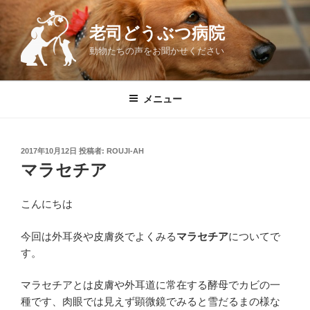
コ
ン
老司どうぶつ病院
テ
動物たちの声をお聞かせください
ン
ツ
へ
メニュー
ス
キ
ッ
投
2017年10月12日
投稿者:
ROUJI-AH
プ
稿
マラセチア
日:
こんにちは
今回は外耳炎や皮膚炎でよくみる
マラセチア
についてで
す。
マラセチアとは皮膚や外耳道に常在する酵母でカビの一
種です、肉眼では見えず顕微鏡でみると雪だるまの様な