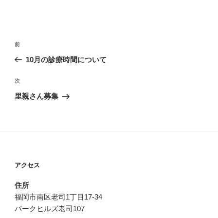
投
過
前
稿
去
10月の診療時間について
ナ
の
ビ
投
次
次
稿
ゲ
の
里親さん募集
投
ー
稿
シ
ョ
ン
アクセス
住所
福岡市南区老司1丁目17-34
パークヒルズ老司107