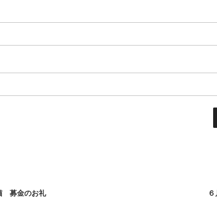
猫 募金のお礼
６