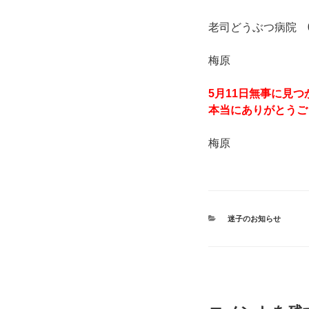
老司どうぶつ病院 092
梅原
5月11日無事に見
本当にありがとうご
梅原
カ
迷子のお知らせ
テ
ゴ
リ
ー