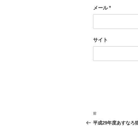
メール
*
サイト
投
前
過
稿
去
平成29年度あすなろ
の
ナ
投