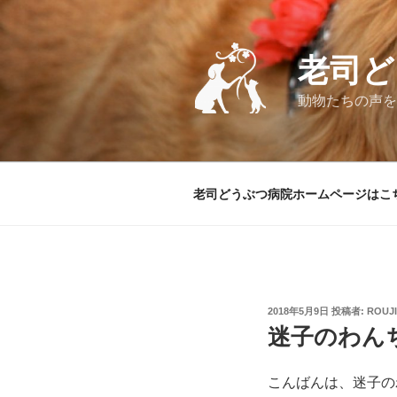
コ
ン
テ
老司ど
ン
ツ
動物たちの声を
へ
ス
キ
ッ
老司どうぶつ病院ホームページはこ
プ
投
2018年5月9日
投稿者:
ROUJI
稿
迷子のわん
日:
こんばんは、迷子の