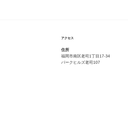
ビ
稿
ゲ
ー
シ
アクセス
ョ
住所
ン
福岡市南区老司1丁目17-34
パークヒルズ老司107