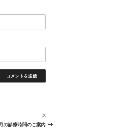
次
次
の
月の診療時間のご案内
投
稿