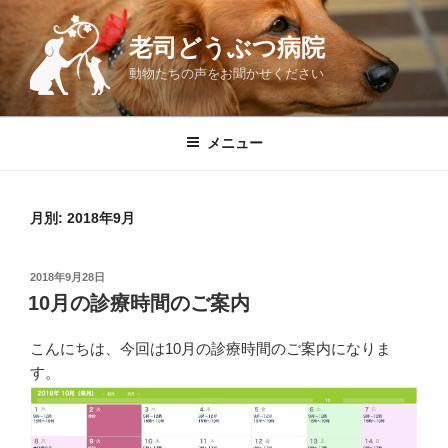
コ
ン
老司どうぶつ病院
テ
動物たちの声をお聞かせください
ン
ツ
へ
メニュー
ス
キ
ッ
月別: 2018年9月
プ
投
2018年9月28日
稿
10月の診療時間のご案内
日:
こんにちは、今回は10月の診療時間のご案内になりま
す。