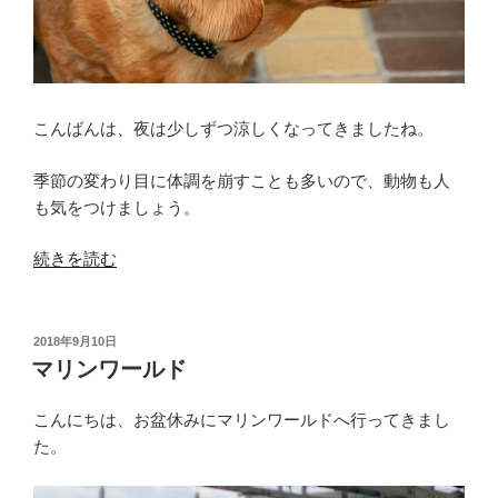
こんばんは、夜は少しずつ涼しくなってきましたね。
季節の変わり目に体調を崩すことも多いので、動物も人
も気をつけましょう。
“臨
続きを読む
時
休
診
投
2018年9月10日
稿
の
マリンワールド
日:
ご
案
こんにちは、お盆休みにマリンワールドへ行ってきまし
内”
た。
の