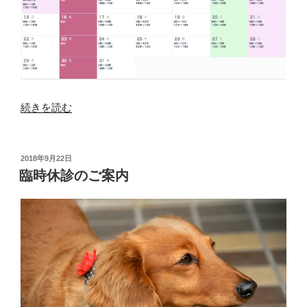
“10
続きを読む
月
の
診
投
2018年9月22日
稿
療
臨時休診のご案内
日:
時
間
の
ご
案
内”
の