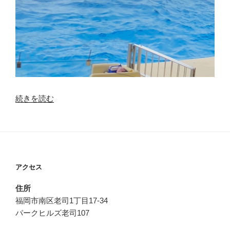
“マ
続きを読む
リ
ン
ワ
ー
ル
アクセス
ド”
の
住所
福岡市南区老司1丁目17-34
パークヒルズ老司107