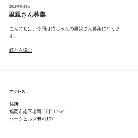
診
投
2019年6月3日
稿
療
里親さん募集
日:
時
間
こんにちは、今回は猫ちゃんの里親さん募集になりま
の
す。
ご
“里
続きを読む
案
親
内”
さ
の
ん
募
集”
アクセス
の
住所
福岡市南区老司1丁目17-34
パークヒルズ老司107