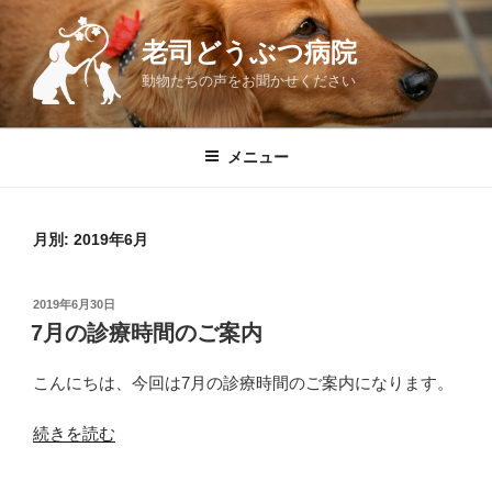
コ
ン
老司どうぶつ病院
テ
動物たちの声をお聞かせください
ン
ツ
へ
メニュー
ス
キ
ッ
月別: 2019年6月
プ
投
2019年6月30日
稿
7月の診療時間のご案内
日:
こんにちは、今回は7月の診療時間のご案内になります。
“7
続きを読む
月
の