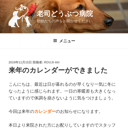
コ
ン
老司どうぶつ病院
テ
動物たちの声をお聞かせください
ン
ツ
へ
メニュー
ス
キ
ッ
投
2019年11月15日
投稿者:
ROUJI-AH
プ
稿
来年のカレンダーができました
日:
こんにちは、最近は日が暮れるのが早くなり一気に冬に
なったように感じられます。一日の寒暖差も大きくなっ
ていますので体調を崩さないように気をつけましょう。
今回は来年の
カレンダー
のお知らせになります。
本日より来院された方にお配りしていますのでスタッフ