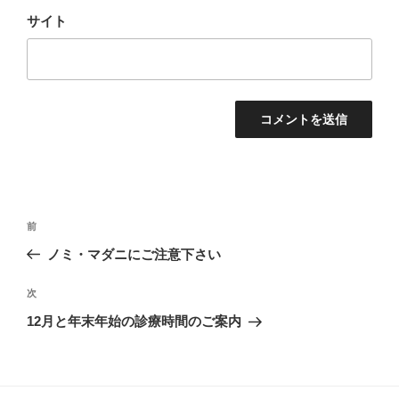
サイト
投
過
前
稿
去
ノミ・マダニにご注意下さい
ナ
の
ビ
投
次
次
稿
ゲ
の
12月と年末年始の診療時間のご案内
投
ー
稿
シ
ョ