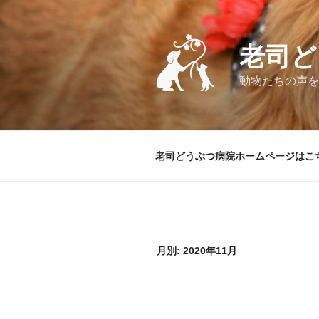
コ
ン
テ
老司ど
ン
ツ
動物たちの声を
へ
ス
キ
ッ
老司どうぶつ病院ホームページはこ
プ
月別: 2020年11月