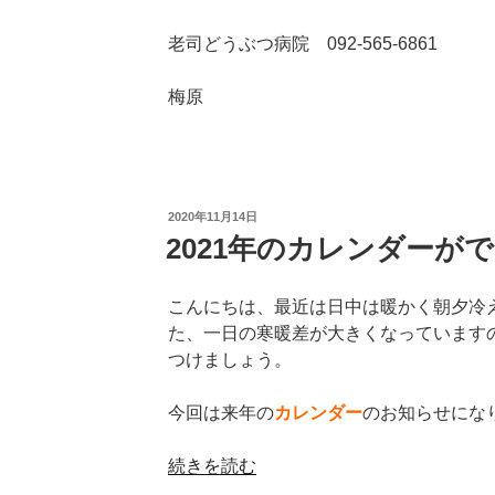
老司どうぶつ病院 092-565-6861
梅原
投
2020年11月14日
稿
2021年のカレンダーが
日:
こんにちは、最近は日中は暖かく朝夕冷
た、一日の寒暖差が大きくなっています
つけましょう。
今回は来年の
カレンダー
のお知らせにな
“2021
続きを読む
年