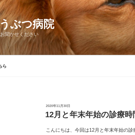
うぶつ病院
お聞かせください
ちら
投
2020年11月30日
稿
12月と年末年始の診療時
日:
こんにちは、今回は12月と年末年始の診