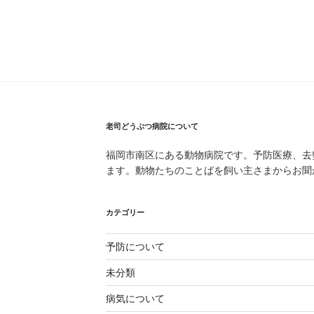
の
カ
レ
ン
ダ
ー
が
老司どうぶつ病院について
で
き
福岡市南区にある動物病院です。予防医療、去
ま
ます。動物たちのことばを飼い主さまからお聞
し
た”
カテゴリー
の
予防について
未分類
病気について