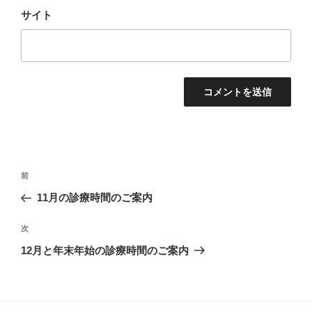
サイト
投
過
前
稿
去
11月の診療時間のご案内
ナ
の
ビ
投
次
次
稿
ゲ
の
12月と年末年始の診療時間のご案内
投
ー
稿
シ
ョ