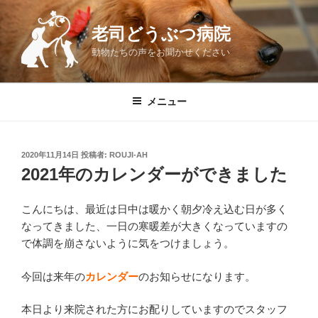
コ
ン
老司どうぶつ病院
テ
動物たちの声をお聞かせください
ン
ツ
へ
メニュー
ス
キ
ッ
投
2020年11月14日
投稿者:
ROUJI-AH
プ
稿
2021年のカレンダーができました
日:
こんにちは、最近は日中は暖かく朝夕冷え込む日が多く
なってきました、一日の寒暖差が大きくなっていますの
で体調を崩さないように気をつけましょう。
今回は来年の
カレンダー
のお知らせになります。
本日より来院された方にお配りしていますのでスタッフ