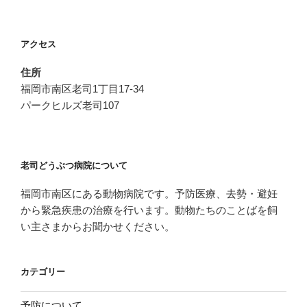
胃
ま
捻
す”
転
の
アクセス
症
候
住所
群”
福岡市南区老司1丁目17-34
の
パークヒルズ老司107
老司どうぶつ病院について
福岡市南区にある動物病院です。予防医療、去勢・避妊
から緊急疾患の治療を行います。動物たちのことばを飼
い主さまからお聞かせください。
カテゴリー
予防について