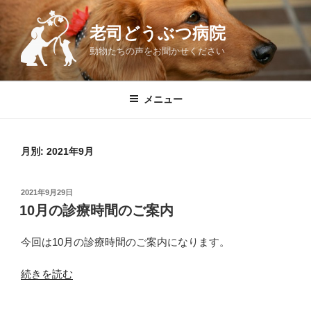
コ
ン
老司どうぶつ病院
テ
動物たちの声をお聞かせください
ン
ツ
へ
メニュー
ス
キ
ッ
月別: 2021年9月
プ
投
2021年9月29日
稿
10月の診療時間のご案内
日:
今回は10月の診療時間のご案内になります。
“10
続きを読む
月
の