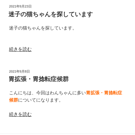
診
投
2021年9月23日
稿
療
迷子の猫ちゃんを探しています
日:
時
間
迷子の猫ちゃんを探しています。
の
ご
“迷
続きを読む
案
子
内”
の
の
猫
投
2021年9月8日
稿
ち
胃拡張・胃捻転症候群
日:
ゃ
ん
こんにちは、今回はわんちゃんに多い
胃拡張・胃捻転症
を
候群
についてになります。
探
“胃
続きを読む
し
拡
て
張・
い