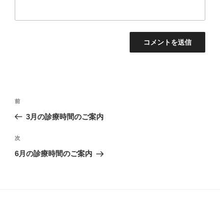
投
過
前
稿
去
3月の診療時間のご案内
ナ
の
ビ
投
次
次
稿
ゲ
の
6月の診療時間のご案内
投
ー
稿
シ
ョ
ン