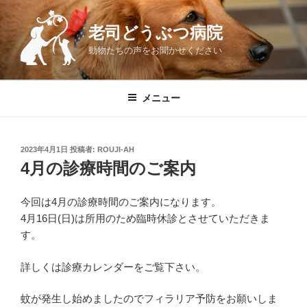
コ
ン
老司どうぶつ病院
テ
動物たちの声をお聞かせください
ン
ツ
へ
メニュー
ス
キ
ッ
投
2023年4月1日
投稿者:
ROUJI-AH
プ
稿
4月の診療時間のご案内
日:
今回は4月の診療時間のご案内になります。
4月16日(日)は所用のため臨時休診とさせていただきま
す。
詳しくは診療カレンダーをご覧下さい。
蚊が発生し始めましたのでフィラリア予防をお願いしま