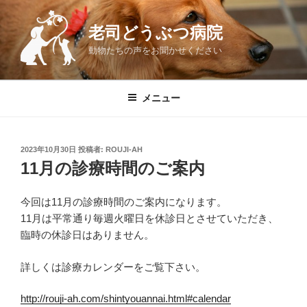
コ
ン
老司どうぶつ病院
テ
動物たちの声をお聞かせください
ン
ツ
へ
メニュー
ス
キ
ッ
投
2023年10月30日
投稿者:
ROUJI-AH
プ
稿
11月の診療時間のご案内
日:
今回は11月の診療時間のご案内になります。
11月は平常通り毎週火曜日を休診日とさせていただき、
臨時の休診日はありません。
詳しくは診療カレンダーをご覧下さい。
http://rouji-ah.com/shintyouannai.html#calendar