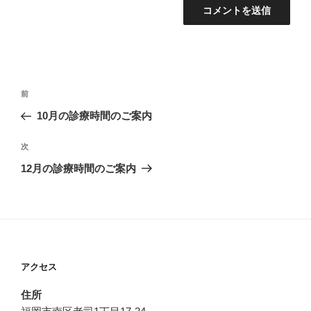
投
過
前
稿
去
10月の診療時間のご案内
ナ
の
ビ
投
次
次
稿
ゲ
の
12月の診療時間のご案内
投
ー
稿
シ
ョ
ン
アクセス
住所