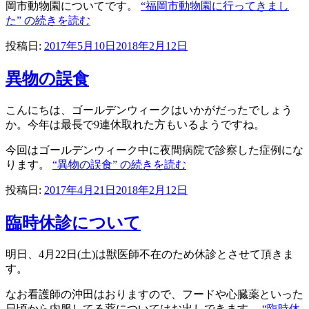
岡市動物園についてです。
“福岡市動物園に行ってきまし
た” の
続きを読む
投稿日:
2017年5月10日
2018年2月12日
異物の誤食
こんにちは、ゴールデンウィークはいかがだったでしょう
か。今年は最長で9連休取れた方もいるようですね。
今回はゴールデンウィーク中に夜間病院で診察した症例にな
ります。
“異物の誤食” の
続きを読む
投稿日:
2017年4月21日
2018年2月12日
臨時休診について
明日、4月22日(土)は獣医師不在のため休診とさせて頂きま
す。
なお看護師の沖田はおりますので、フードや心臓薬といった
日頃から内服してる薬についてはお出しできます。
“臨時休