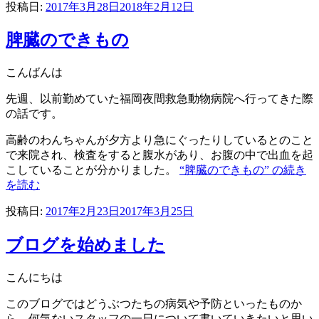
投稿日:
2017年3月28日
2018年2月12日
脾臓のできもの
こんばんは
先週、以前勤めていた福岡夜間救急動物病院へ行ってきた際
の話です。
高齢のわんちゃんが夕方より急にぐったりしているとのこと
で来院され、検査をすると腹水があり、お腹の中で出血を起
こしていることが分かりました。
“脾臓のできもの” の
続き
を読む
投稿日:
2017年2月23日
2017年3月25日
ブログを始めました
こんにちは
このブログではどうぶつたちの病気や予防といったものか
ら、何気ないスタッフの一日について書いていきたいと思い